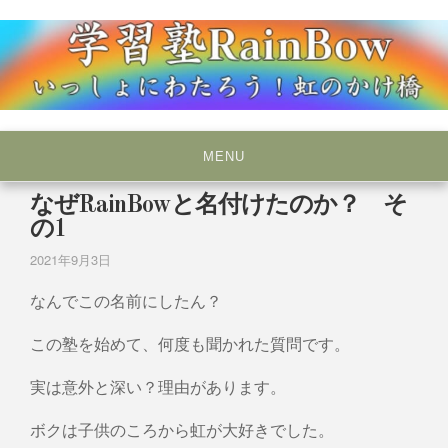
Skip
to
content
いっしょにわたろう！虹のかけ橋
学習塾RainBow
MENU
なぜRainBowと名付けたのか？ そ
の1
2021年9月3日
なんでこの名前にしたん？
この塾を始めて、何度も聞かれた質問です。
実は意外と深い？理由があります。
ボクは子供のころから虹が大好きでした。