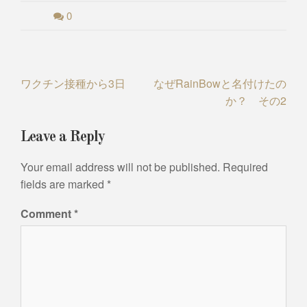
0
Post
ワクチン接種から3日
なぜRainBowと名付けたの
か？ その2
navigation
Leave a Reply
Your email address will not be published.
Required
fields are marked
*
Comment
*