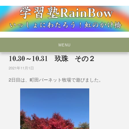
Skip
to
content
いっしょにわたろう！虹のかけ橋
学習塾RainBow
MENU
10.30～10.31 玖珠 その２
2021年11月1日
2日目は、町田バーネット牧場で遊びました。