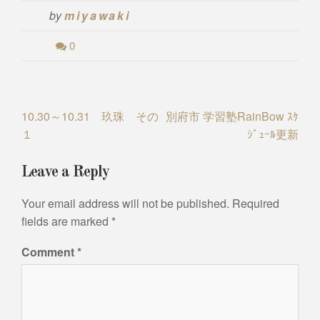
by
miyawaki
0
Post
10.30～10.31 玖珠 その
別府市 学習塾RainBow ｽｹ
１
ｼﾞｭｰﾙ更新
navigation
Leave a Reply
Your email address will not be published.
Required
fields are marked
*
Comment
*