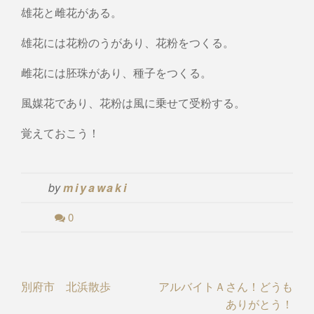
雄花と雌花がある。
雄花には花粉のうがあり、花粉をつくる。
雌花には胚珠があり、種子をつくる。
風媒花であり、花粉は風に乗せて受粉する。
覚えておこう！
by
miyawaki
0
Post
別府市 北浜散歩
アルバイトＡさん！どうも
ありがとう！
navigation