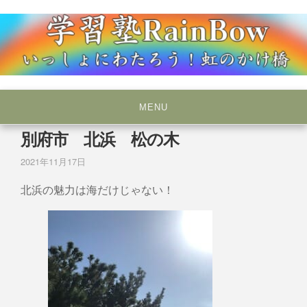
Skip
to
content
いっしょにわたろう！虹のかけ橋
学習塾RainBow
MENU
別府市 北浜 松の木
2021年11月17日
北浜の魅力は海だけじゃない！