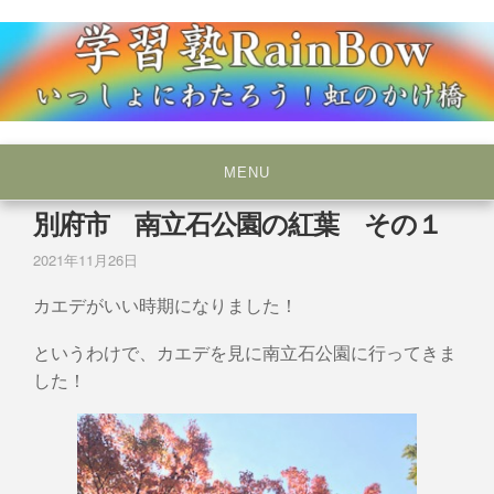
Skip
to
content
いっしょにわたろう！虹のかけ橋
学習塾RainBow
MENU
別府市 南立石公園の紅葉 その１
2021年11月26日
カエデがいい時期になりました！
というわけで、カエデを見に南立石公園に行ってきま
した！