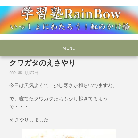
Skip
to
content
いっしょにわたろう！虹のかけ橋
学習塾RainBow
MENU
クワガタのえさやり
2021年11月27日
今日は天気よくて、少し寒さが和らいでますね。
で、寝てたクワガタたちも少し起きてるよう
で・・・。
えさやりしました！