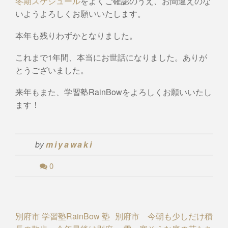
冬期スケジュール
をよくご確認のうえ、お間違えのな
いようよろしくお願いいたします。
本年も残りわずかとなりました。
これまで1年間、本当にお世話になりました。ありが
とうございました。
来年もまた、学習塾RainBowをよろしくお願いいたし
ます！
by
miyawaki
0
Post
別府市 学習塾RainBow 塾
別府市 今朝も少しだけ積