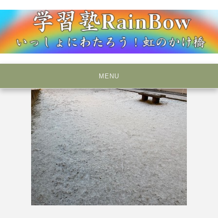
Skip
to
content
いっしょにわたろう！虹のかけ橋
学習塾RainBow
MENU