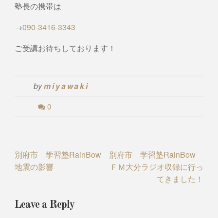
塾長の携帯は
→
090-3416-3343
ご受講お待ちしております！
by
miyawaki
0
Post
別府市 学習塾RainBow
別府市 学習塾RainBow
地震の影響
ＦＭ大分ラジオ収録に行っ
navigation
てきました！
Leave a Reply