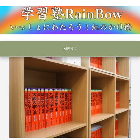
Skip
to
content
いっしょにわたろう！虹のかけ橋
学習塾RainBow
MENU