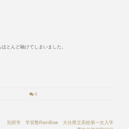
もほとんど融けてしまいました。
。
0
別府市 学習塾RainBow 大分県立高校第一次入学