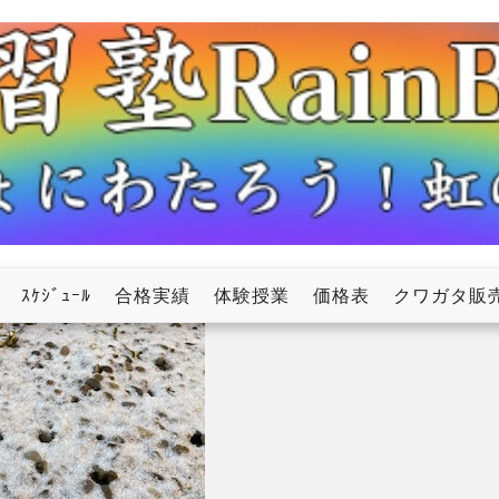
ow
ｽｹｼﾞｭｰﾙ
合格実績
体験授業
価格表
クワガタ販