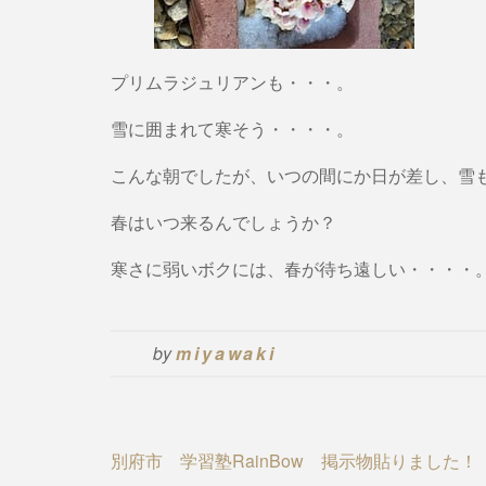
プリムラジュリアンも・・・。
雪に囲まれて寒そう・・・・。
こんな朝でしたが、いつの間にか日が差し、雪
春はいつ来るんでしょうか？
寒さに弱いボクには、春が待ち遠しい・・・・
by
miyawaki
Post
別府市 学習塾RainBow 掲示物貼りました！