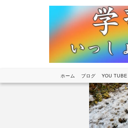
Skip
to
content
いっしょにわたろう！虹のかけ橋
学習塾RainB
ホーム
ブログ
YOU TUBE