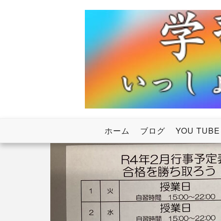
Skip
to
content
いっしょにわたろう！虹のかけ橋
学習塾RainB
ホーム
ブログ
YOU TUBE