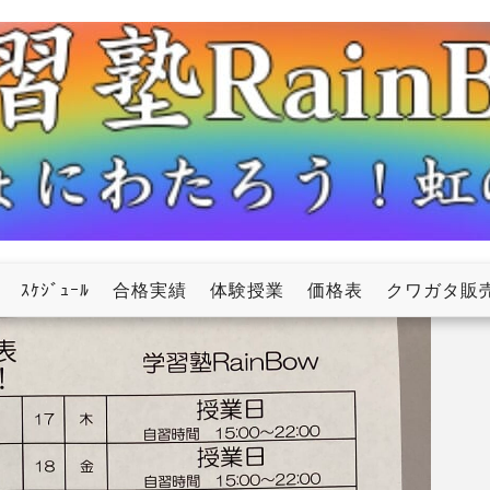
ow
ｽｹｼﾞｭｰﾙ
合格実績
体験授業
価格表
クワガタ販