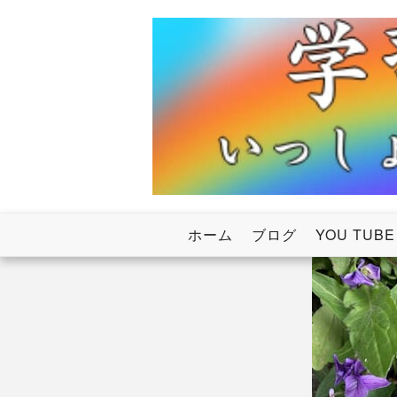
Skip
to
content
いっしょにわたろう！虹のかけ橋
学習塾RainB
ホーム
ブログ
YOU TUBE