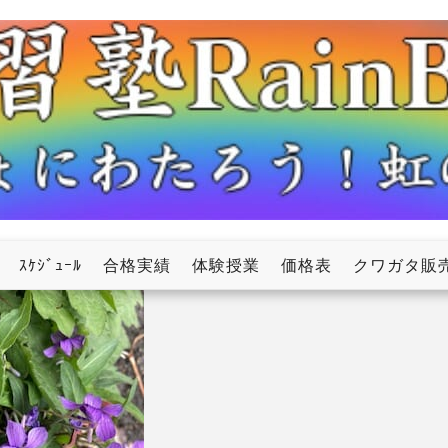
ow
ｽｹｼﾞｭｰﾙ
合格実績
体験授業
価格表
クワガタ販