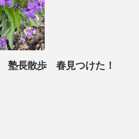
ow 塾長散歩 春見つけた！
！