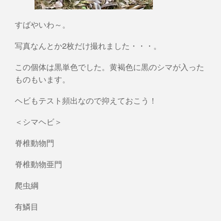
すばやいわ～。
写真なんとか2枚だけ撮れました・・・。
この個体は黒単色でした。黄褐色に黒のシマが入った
ものもいます。
ヘビもテスト頻出なので抑えておこう！
＜シマヘビ＞
脊椎動物門
脊椎動物亜門
爬虫綱
有鱗目