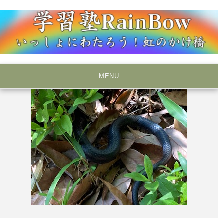
Skip
to
content
いっしょにわたろう！虹のかけ橋
学習塾RainBow
MENU