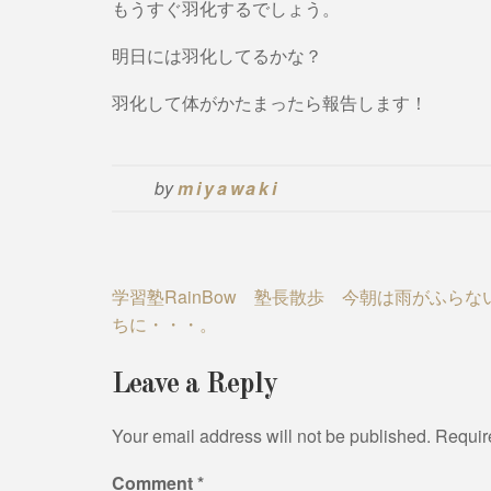
もうすぐ羽化するでしょう。
明日には羽化してるかな？
羽化して体がかたまったら報告します！
by
miyawaki
Post
学習塾RainBow 塾長散歩 今朝は雨がふらな
ちに・・・。
navigation
Leave a Reply
Your email address will not be published.
Requir
Comment
*