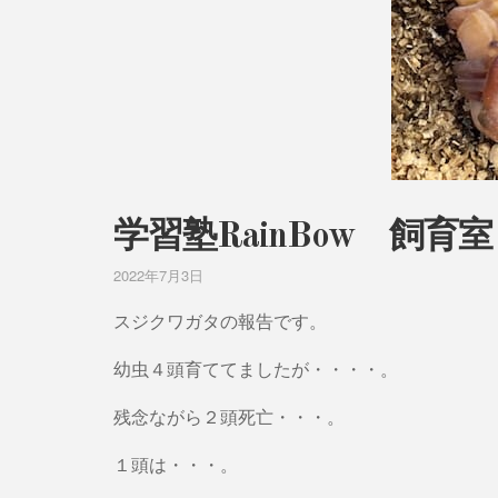
学習塾RainBow 飼
2022年7月3日
スジクワガタの報告です。
幼虫４頭育ててましたが・・・・。
残念ながら２頭死亡・・・。
１頭は・・・。