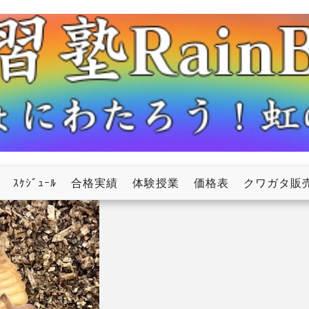
ow
ｽｹｼﾞｭｰﾙ
合格実績
体験授業
価格表
クワガタ販