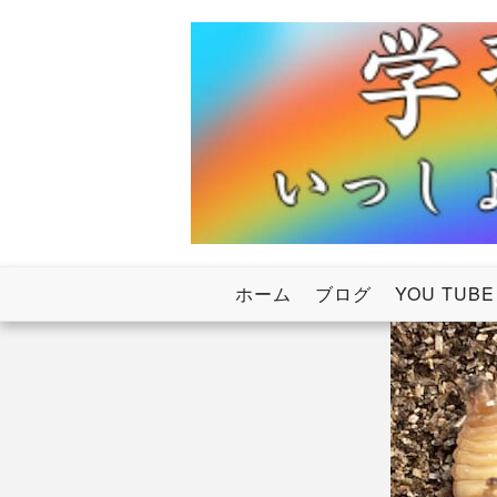
Skip
to
content
いっしょにわたろう！虹のかけ橋
学習塾RainB
ホーム
ブログ
YOU TUBE