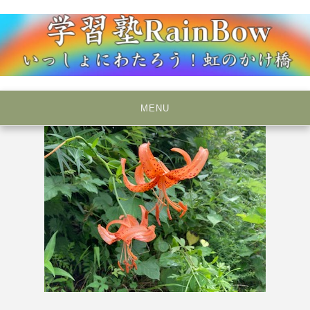
Skip
to
content
いっしょにわたろう！虹のかけ橋
学習塾RainBow
MENU