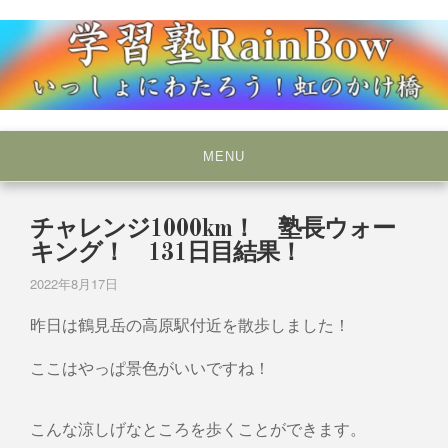
Skip
to
content
いっしょにわたろう！虹のかけ橋
学習塾RainBow
MENU
チャレンジ1000km！ 塾長ウォー
キング！ 131日目結果！
2022年8月17日
昨日は鶴見岳の高原駅付近を散歩しました！
ここはやっぱ景色がいいですね！
こんな涼しげなところを歩くことができます。