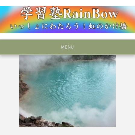
Skip
to
content
いっしょにわたろう！虹のかけ橋
学習塾RainBow
MENU