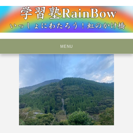
Skip
to
content
いっしょにわたろう！虹のかけ橋
学習塾RainBow
MENU