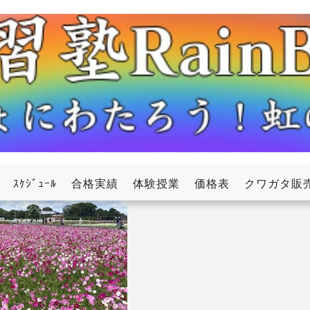
ow
ｽｹｼﾞｭｰﾙ
合格実績
体験授業
価格表
クワガタ販