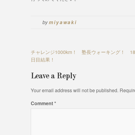
by
miyawaki
Post
チャレンジ1000km！ 塾長ウォーキング！ 18
日目結果！
navigation
Leave a Reply
Your email address will not be published.
Requir
Comment
*