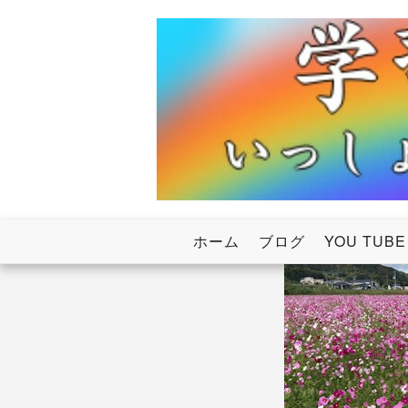
Skip
to
content
いっしょにわたろう！虹のかけ橋
学習塾RainB
ホーム
ブログ
YOU TUBE