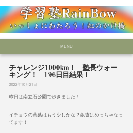
Skip
to
content
いっしょにわたろう！虹のかけ橋
学習塾RainBow
MENU
チャレンジ1000km！ 塾長ウォー
キング！ 196日目結果！
2022年10月21日
昨日は南立石公園で歩きました！
イチョウの黄葉はもう少しかな？銀杏はめっちゃなっ
てます！