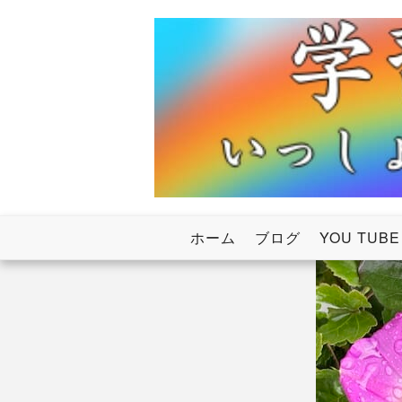
Skip
to
content
いっしょにわたろう！虹のかけ橋
学習塾RainB
ホーム
ブログ
YOU TUBE