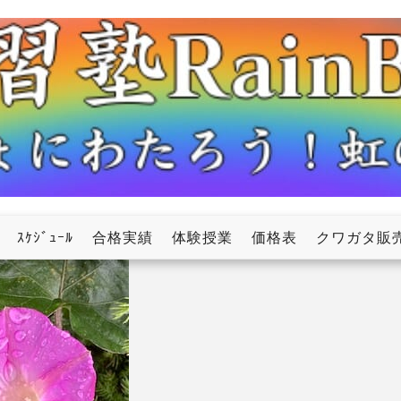
ow
ｽｹｼﾞｭｰﾙ
合格実績
体験授業
価格表
クワガタ販