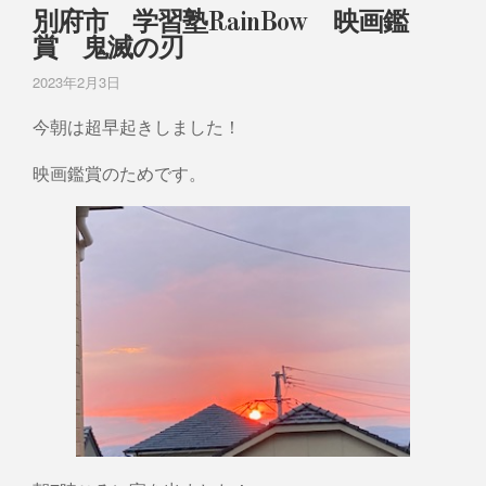
別府市 学習塾RainBow 映画鑑
賞 鬼滅の刃
2023年2月3日
今朝は超早起きしました！
映画鑑賞のためです。