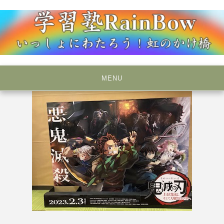
Skip
to
content
いっしょにわたろう！虹のかけ橋
学習塾RainBow
MENU