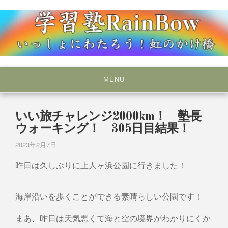
Skip
to
content
いっしょにわたろう！虹のかけ橋
学習塾RainBow
MENU
いい旅チャレンジ2000km！ 塾長
ウォーキング！ 305日目結果！
2023年2月7日
昨日は久しぶりに上人ヶ浜公園に行きました！
海岸沿いを歩くことができる素晴らしい公園です！
まあ、昨日は天気悪くて海と空の境界がわかりにくか