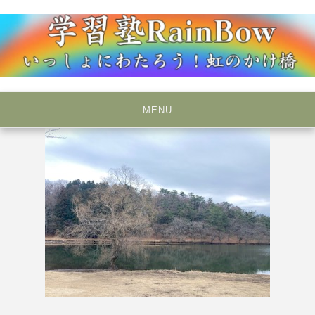
Skip
to
content
いっしょにわたろう！虹のかけ橋
学習塾RainBow
MENU