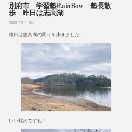
別府市 学習塾RainBow 塾長散
歩 昨日は志高湖
2023年2月13日
昨日は志高湖の周りを歩きました！
いい眺めですね！