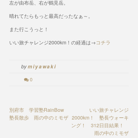
左が由布岳、右が鶴見岳。
晴れてたらもっと最高だったなぁ～。
また行こうっと！
いい旅チャレンジ2000km！の経過は→
コチラ
by
miyawaki
0
Post
別府市 学習塾RainBow
いい旅チャレンジ
塾長散歩 雨の中のミモザ
2000km！ 塾長ウォーキ
navigation
ング！ 312日目結果！
雨の中のミモザ