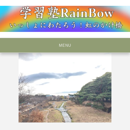
Skip
to
content
いっしょにわたろう！虹のかけ橋
学習塾RainBow
MENU