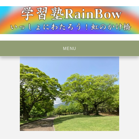
Skip
to
content
いっしょにわたろう！虹のかけ橋
学習塾RainBow
MENU