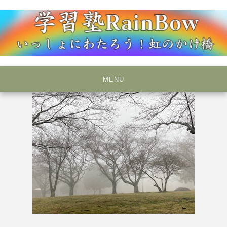
Skip
to
content
いっしょにわたろう！虹のかけ橋
学習塾RainBow
MENU