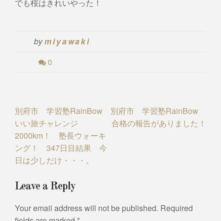
でも桜はきれいやった！
by
miyawaki
0
Post
別府市 学習塾RainBow
別府市 学習塾RainBow
いい旅チャレンジ
合格の報告がありました！
navigation
2000km！ 塾長ウォーキ
ング！ 347日目結果 今
日は少しだけ・・・。
Leave a Reply
Your email address will not be published.
Required
fields are marked
*