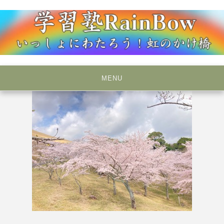
Skip
to
content
いっしょにわたろう！虹のかけ橋
学習塾RainBow
MENU