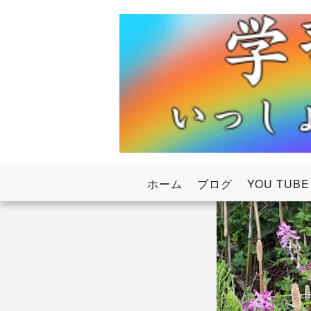
Skip
to
content
いっしょにわたろう！虹のかけ橋
学習塾RainB
ホーム
ブログ
YOU TUBE