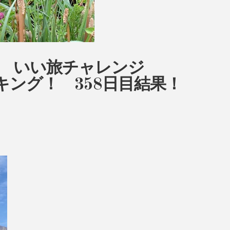
ow いい旅チャレンジ
ーキング！ 358日目結果！