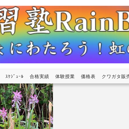
ow
ｽｹｼﾞｭｰﾙ
合格実績
体験授業
価格表
クワガタ販