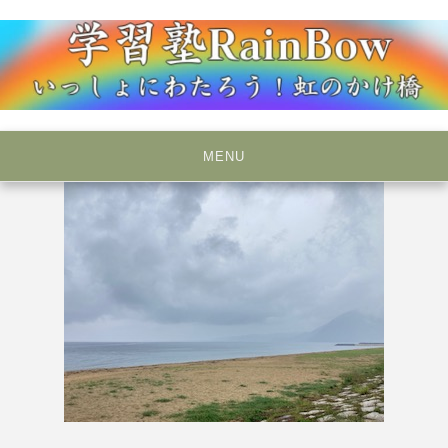
Skip
to
content
いっしょにわたろう！虹のかけ橋
学習塾RainBow
MENU