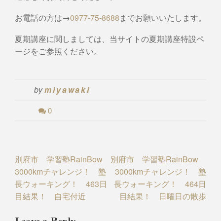
お電話の方は→
0977-75-8688
までお願いいたします。
夏期講座に関しましては、当サイトの夏期講座特設ペ
ージをご参照ください。
by
miyawaki
0
Post
別府市 学習塾RainBow
別府市 学習塾RainBow
3000kmチャレンジ！ 塾
3000kmチャレンジ！ 塾
navigation
長ウォーキング！ 463日
長ウォーキング！ 464日
目結果！ 自宅付近
目結果！ 日曜日の散歩