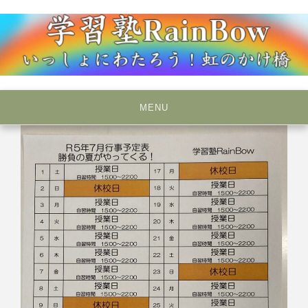
Skip
to
content
いっしょにわたろう！虹のかけ橋
学習塾RainBow
MENU