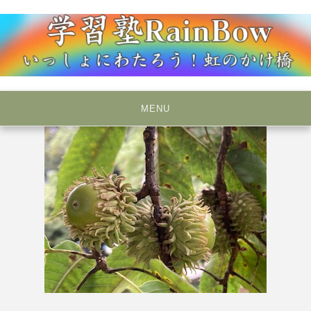
Skip
to
content
いっしょにわたろう！虹のかけ橋
学習塾RainBow
MENU