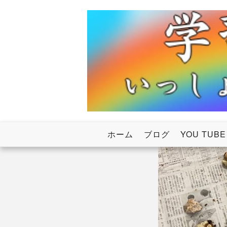
Skip
to
content
いっしょにわたろう！虹のかけ橋
学習塾RainB
ホーム
ブログ
YOU TUBE