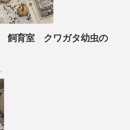
ow 飼育室 クワガタ幼虫の
。