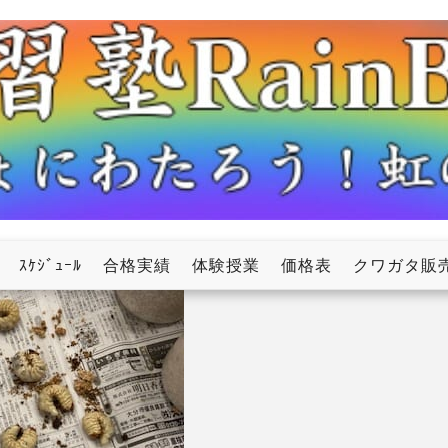
ow
ｽｹｼﾞｭｰﾙ
合格実績
体験授業
価格表
クワガタ販