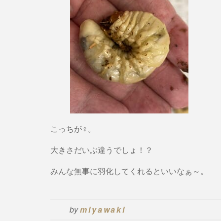
こっちが♀。
大きさだいぶ違うでしょ！？
みんな無事に羽化してくれるといいなぁ～。
by
miyawaki