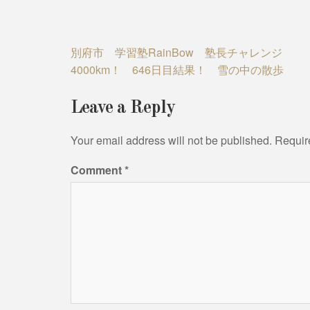
Post
別府市 学習塾RainBow 塾長チャレンジ
4000km！ 646日目結果！ 雪の中の散歩
navigation
Leave a Reply
Your email address will not be published.
Requir
Comment
*