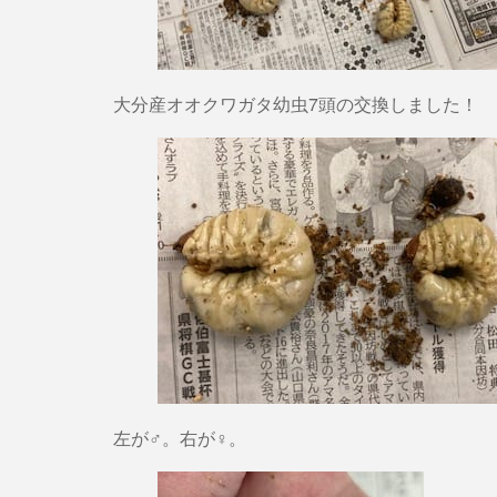
大分産オオクワガタ幼虫7頭の交換しました！
左が♂。右が♀。