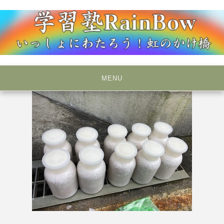
Skip
to
content
いっしょにわたろう！虹のかけ橋
学習塾RainBow
MENU