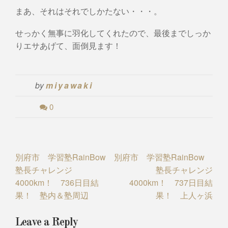
まあ、それはそれでしかたない・・・。
せっかく無事に羽化してくれたので、最後までしっか
りエサあげて、面倒見ます！
by
miyawaki
0
Post
別府市 学習塾RainBow
別府市 学習塾RainBow
塾長チャレンジ
塾長チャレンジ
navigation
4000km！ 736日目結
4000km！ 737日目結
果！ 塾内＆塾周辺
果！ 上人ヶ浜
Leave a Reply