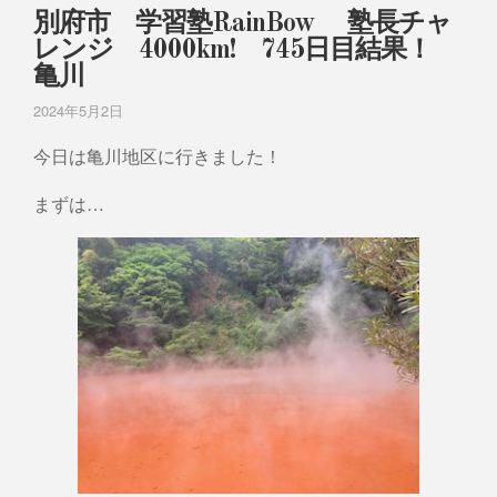
別府市 学習塾RainBow 塾長チャ
レンジ 4000km! 745日目結果！
亀川
2024年5月2日
今日は亀川地区に行きました！
まずは…