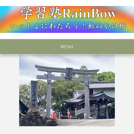
Skip
to
content
いっしょにわたろう！虹のかけ橋
学習塾RainBow
MENU