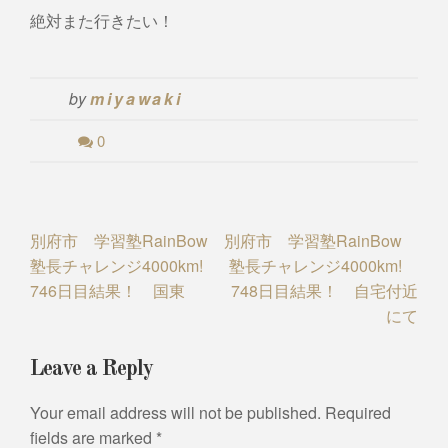
絶対また行きたい！
by
miyawaki
0
Post
別府市 学習塾RainBow
別府市 学習塾RainBow
塾長チャレンジ4000km!
塾長チャレンジ4000km!
navigation
746日目結果！ 国東
748日目結果！ 自宅付近
にて
Leave a Reply
Your email address will not be published.
Required
fields are marked
*