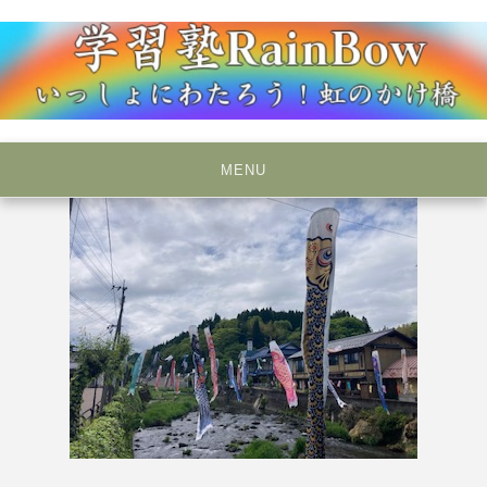
Skip
to
content
いっしょにわたろう！虹のかけ橋
学習塾RainBow
MENU