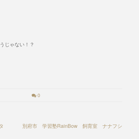
そうじゃない！？
0
タ
別府市 学習塾RainBow 飼育室 ナナフシ