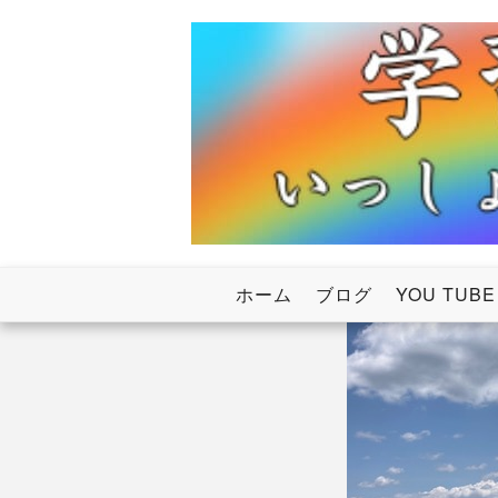
Skip
to
content
いっしょにわたろう！虹のかけ橋
学習塾RainB
ホーム
ブログ
YOU TUBE