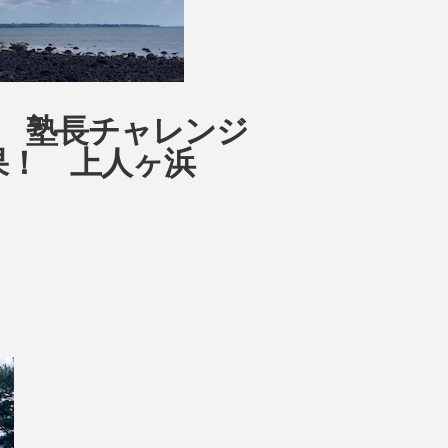
ow 塾長チャレンジ
結果！ 上人ヶ浜