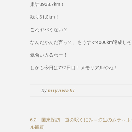
累計3938.7km！
残り61.3km！
これヤバくない？
なんだかんだ言って、もうすぐ4000km達成し
気合い入るわー！
しかも今日は777日目！メモリアルやね！
by
miyawaki
Post
6.2 国東探訪 道の駅くにみ～弥生のムラ～ホ
ル観賞
navigation