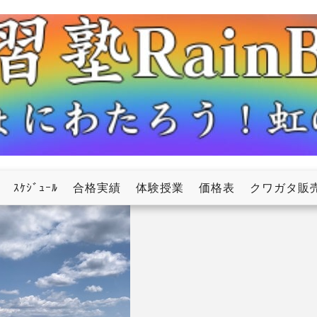
ow
ｽｹｼﾞｭｰﾙ
合格実績
体験授業
価格表
クワガタ販