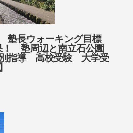
ow 塾長ウォーキング目標
目結果！ 塾周辺と南立石公園
別指導 高校受験 大学受
】