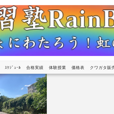
ow
ｽｹｼﾞｭｰﾙ
合格実績
体験授業
価格表
クワガタ販