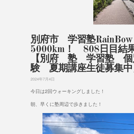
別府市 学習塾RainB
5000km！ 808日
【別府 塾 学習塾 個
験 夏期講座生徒募集中
2024年7月4日
今日は2回ウォーキングしました！
朝、早くに塾周辺で歩きました！