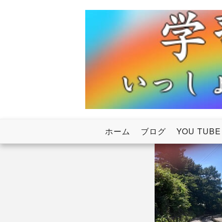
Skip
to
content
いっしょにわたろう！虹のかけ橋
学習塾RainB
ホーム
ブログ
YOU TUBE