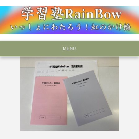
Skip
to
content
いっしょにわたろう！虹のかけ橋
学習塾RainBow
MENU