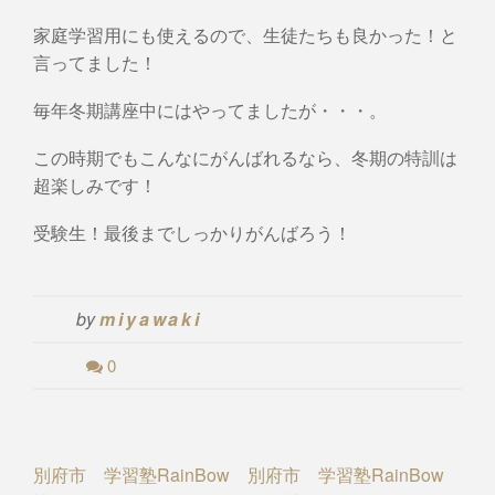
家庭学習用にも使えるので、生徒たちも良かった！と
言ってました！
毎年冬期講座中にはやってましたが・・・。
この時期でもこんなにがんばれるなら、冬期の特訓は
超楽しみです！
受験生！最後までしっかりがんばろう！
by
miyawaki
0
Post
別府市 学習塾RainBow
別府市 学習塾RainBow