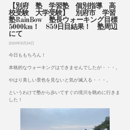
【別府 塾 学習塾 個別指導 高
校受験 大学受験】 別府市 学習
塾RainBow 塾長ウォーキング目標
5000km！ 859日目結果！ 塾周辺
にて
2024年8月24日
今日ももちろん！
本格的なウォーキングはできませんでしたが・・・。
やはり美しい景色を見ないと気が滅入る・・・。
というわけで塾から歩いてすぐの境川を眺めに行きま
した！