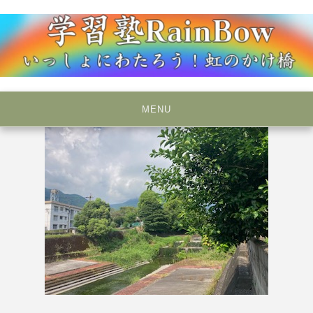
Skip
to
content
いっしょにわたろう！虹のかけ橋
学習塾RainBow
MENU