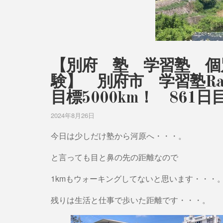
【別府 塾 学習塾 個
験】 別府市 学習塾Ra
目標5000km！ 861
2024年8月26日
今日は少しだけ塾から河原へ・・・。
と言っても目と鼻の先の距離なので
1kmもウォーキングしてないと思います・・・
残りは生活と仕事で歩いた距離です・・・。