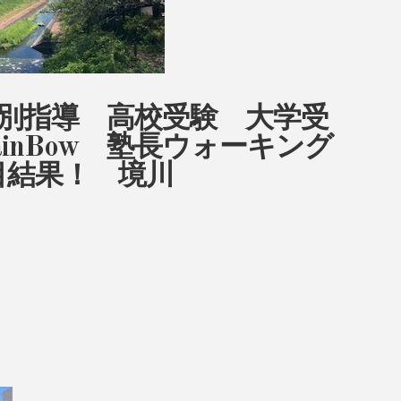
別指導 高校受験 大学受
inBow 塾長ウォーキング
日目結果！ 境川
。