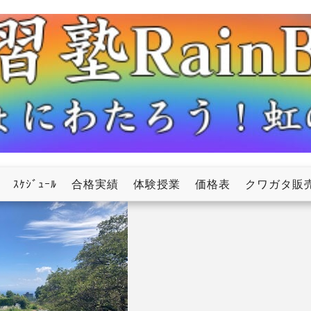
ow
ｽｹｼﾞｭｰﾙ
合格実績
体験授業
価格表
クワガタ販