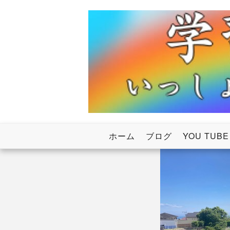
Skip
to
content
いっしょにわたろう！虹のかけ橋
学習塾RainB
ホーム
ブログ
YOU TUBE