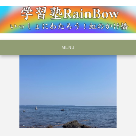
Skip
to
content
いっしょにわたろう！虹のかけ橋
学習塾RainBow
MENU