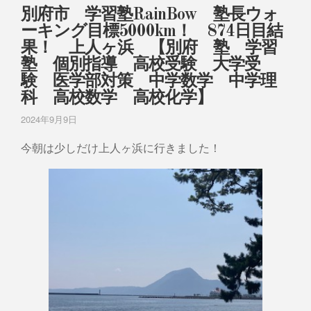
別府市 学習塾RainBow 塾長ウォ
ーキング目標5000km！ 874日目結
果！ 上人ヶ浜 【別府 塾 学習
塾 個別指導 高校受験 大学受
験 医学部対策 中学数学 中学理
科 高校数学 高校化学】
2024年9月9日
今朝は少しだけ上人ヶ浜に行きました！