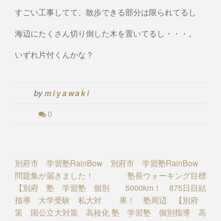
すごい工事してて、散歩できる部分は限られてるし
海辺にたくさん切り倒した木を置いてるし・・・。
いずれ片付くんかな？
by
miyawaki
0
Post
別府市 学習塾RainBow
別府市 学習塾RainBow
問題集が届きました！
塾長ウォーキング目標
navigation
【別府 塾 学習塾 個別
5000km！ 875日目結
指導 大学受験 私大対
果！ 塾周辺 【別府
策 国公立大対策 高校化
塾 学習塾 個別指導 高