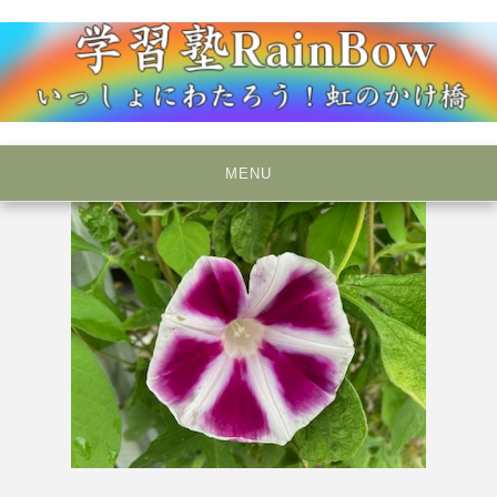
Skip
to
content
いっしょにわたろう！虹のかけ橋
学習塾RainBow
MENU