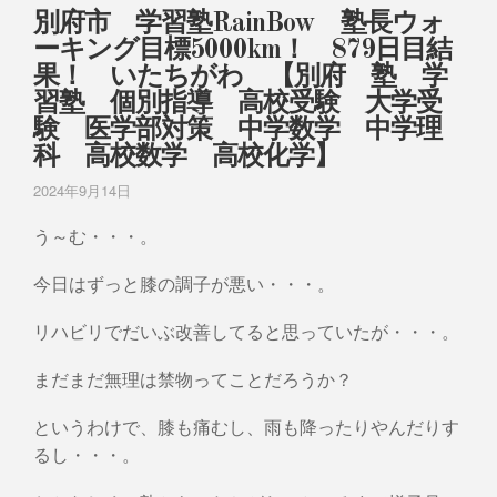
別府市 学習塾RainBow 塾長ウォ
ーキング目標5000km！ 879日目結
果！ いたちがわ 【別府 塾 学
習塾 個別指導 高校受験 大学受
験 医学部対策 中学数学 中学理
科 高校数学 高校化学】
2024年9月14日
う～む・・・。
今日はずっと膝の調子が悪い・・・。
リハビリでだいぶ改善してると思っていたが・・・。
まだまだ無理は禁物ってことだろうか？
というわけで、膝も痛むし、雨も降ったりやんだりす
るし・・・。