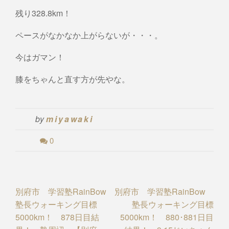
残り328.8km！
ペースがなかなか上がらないが・・・。
今はガマン！
膝をちゃんと直す方が先やな。
by
miyawaki
0
Post
別府市 学習塾RainBow
別府市 学習塾RainBow
塾長ウォーキング目標
塾長ウォーキング目標
navigation
5000km！ 878日目結
5000km！ 880･881日目