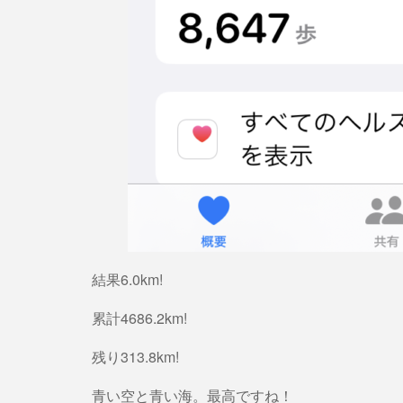
結果6.0km!
累計4686.2km!
残り313.8km!
青い空と青い海。最高ですね！