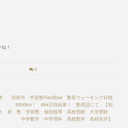
いね！
0
標
別府市 学習塾RainBow 塾長ウォーキング目標
5000km！ 884日目結果！ 塾周辺にて 【別
受験
府 塾 学習塾 個別指導 高校受験 大学受験
中学数学 中学理科 高校数学 高校化学】