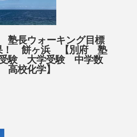
ow 塾長ウォーキング目標
目結果！ 餅ヶ浜 【別府 塾
受験 大学受験 中学数
 高校化学】