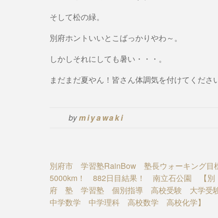
そして松の緑。
別府ホントいいとこばっかりやわ～。
しかしそれにしても暑い・・・。
まだまだ夏やん！皆さん体調気を付けてくださ
by
miyawaki
Post
別府市 学習塾RainBow 塾長ウォーキング目
5000km！ 882日目結果！ 南立石公園 【別
navigation
府 塾 学習塾 個別指導 高校受験 大学
中学数学 中学理科 高校数学 高校化学】