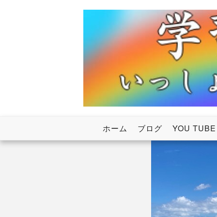
Skip
to
content
いっしょにわたろう！虹のかけ橋
学習塾RainB
ホーム
ブログ
YOU TUBE