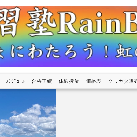
ow
ｽｹｼﾞｭｰﾙ
合格実績
体験授業
価格表
クワガタ販