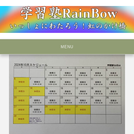
Skip
to
content
いっしょにわたろう！虹のかけ橋
学習塾RainBow
MENU