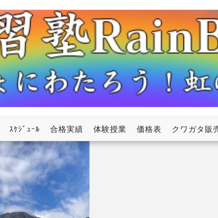
ow
ｽｹｼﾞｭｰﾙ
合格実績
体験授業
価格表
クワガタ販