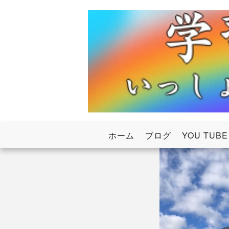
Skip
to
content
いっしょにわたろう！虹のかけ橋
学習塾RainB
ホーム
ブログ
YOU TUBE