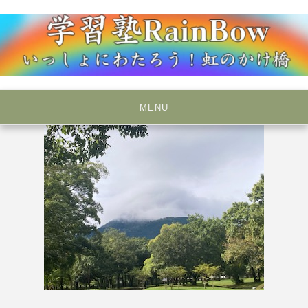
Skip
to
content
いっしょにわたろう！虹のかけ橋
学習塾RainBow
MENU