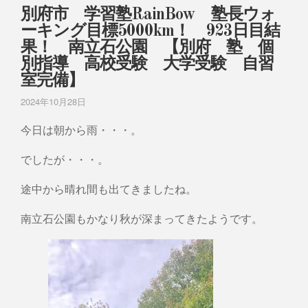
別府市 学習塾RainBow 塾長ウォ
ーキング目標5000km！ 923日目結
果！ 南立石公園 【別府 塾 個
別指導 高校受験 大学受験 自習
室完備】
2024年10月28日
今日は朝から雨・・・。
でしたが・・・。
途中から晴れ間も出てきましたね。
南立石公園もかなり秋が深まってきたようです。