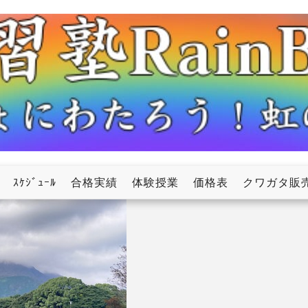
ow
ｽｹｼﾞｭｰﾙ
合格実績
体験授業
価格表
クワガタ販