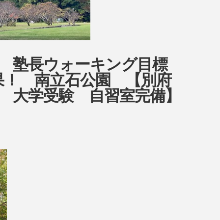
ow 塾長ウォーキング目標
目結果！ 南立石公園 【別府
 大学受験 自習室完備】