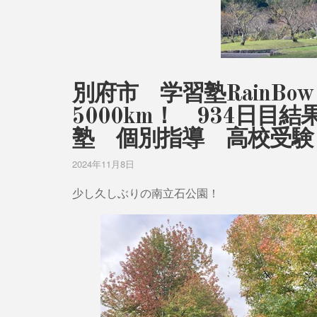
別府市 学習塾RainB
5000km！ 934日
塾 個別指導 高校受験
2024年11月8日
少し久しぶりの南立石公園！