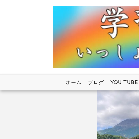
Skip
to
content
いっしょにわたろう！虹のかけ橋
学習塾RainB
ホーム
ブログ
YOU TUBE