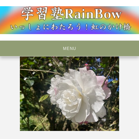
Skip
to
content
いっしょにわたろう！虹のかけ橋
学習塾RainBow
MENU