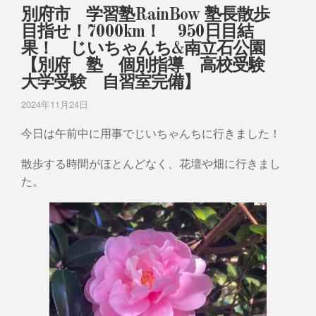
別府市 学習塾RainBow 塾長散歩
目指せ！7000km！ 950日目結
果！ じいちゃんち&南立石公園
【別府 塾 個別指導 高校受験
大学受験 自習室完備】
2024年11月24日
今日は午前中に用事でじいちゃんちに行きました！
散歩する時間がほとんどなく、花壇や畑に行きまし
た。