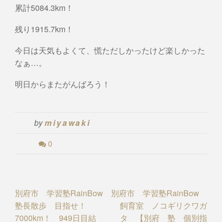
累計5084.3km！
残り1915.7km！
今日は天気もよくて、慌ただしかったけど楽しかった
なぁ…。
明日からまたがんばろう！
by
miyawaki
0
Post
別府市 学習塾RainBow
別府市 学習塾RainBow
塾長散歩 目指せ！
飼育室 ノコギリクワガ
navigation
7000km！ 949日目結
タ 【別府 塾 個別指