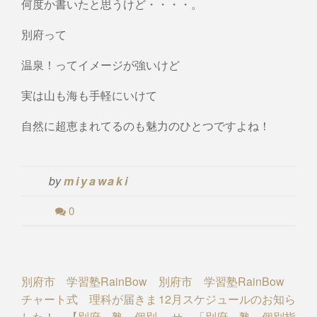
何度か書いたと思うけど・・・・。
別府って
温泉！ってイメージが強いけど
実は山も海も手軽にいけて
自然に超恵まれてるのも魅力のひとつですよね！
by
miyawaki
0
Post
別府市 学習塾RainBow
別府市 学習塾RainBow
チャート式 理科が届きま
12月スケジュールのお知ら
navigation
した！ 【別府 塾 個別
せ 「別府 塾 個別指