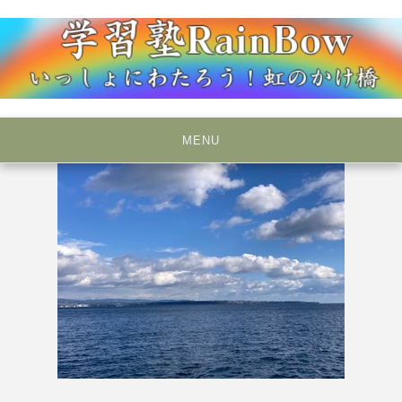
Skip
to
content
いっしょにわたろう！虹のかけ橋
学習塾RainBow
MENU