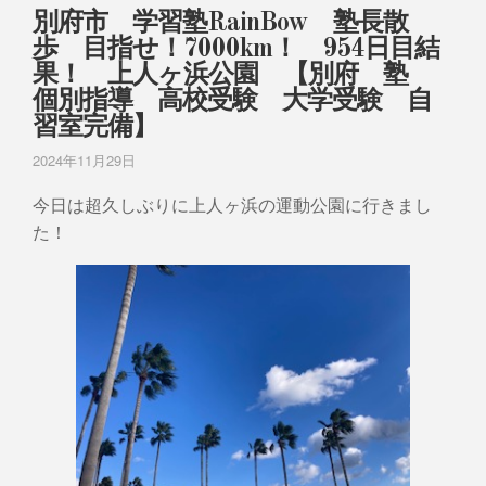
別府市 学習塾RainBow 塾長散
歩 目指せ！7000km！ 954日目結
果！ 上人ヶ浜公園 【別府 塾
個別指導 高校受験 大学受験 自
習室完備】
2024年11月29日
今日は超久しぶりに上人ヶ浜の運動公園に行きまし
た！