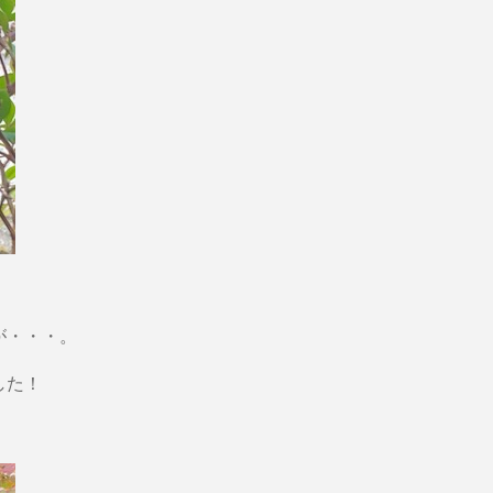
が・・・。
した！