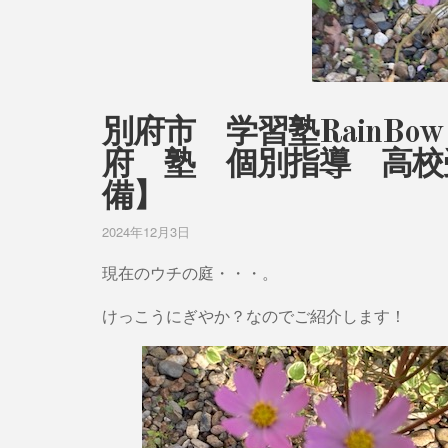
別府市 学習塾RainB
府 塾 個別指導 高校
備】
2024年12月3日
現在のウチの庭・・・。
けっこうにぎやか？なのでご紹介します！