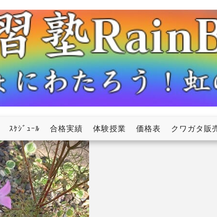
ow
ｽｹｼﾞｭｰﾙ
合格実績
体験授業
価格表
クワガタ販