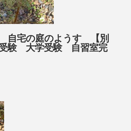
ow 自宅の庭のようす 【別
受験 大学受験 自習室完