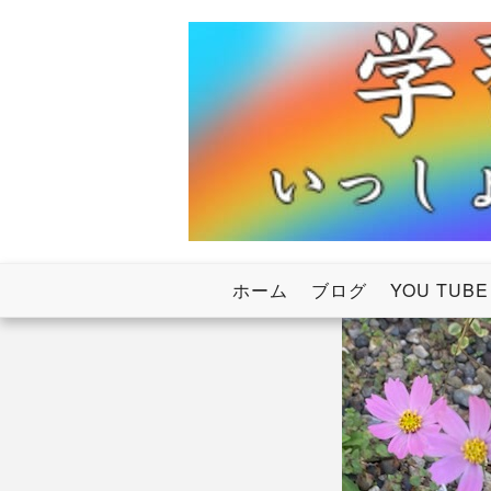
Skip
to
content
いっしょにわたろう！虹のかけ橋
学習塾RainB
ホーム
ブログ
YOU TUBE