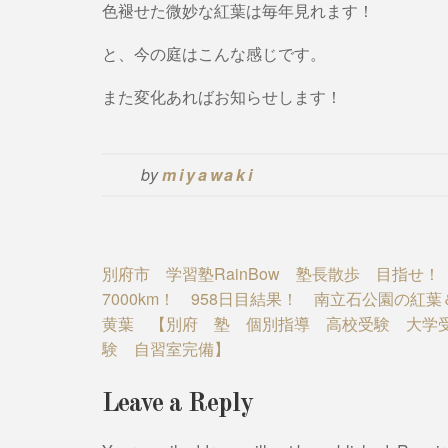
色褪せた微妙な紅葉は毎年見れます！
と、今の庭はこんな感じです。
また変化あればお知らせします！
by
miyawaki
Post
別府市 学習塾RainBow 塾長散歩 目指せ！
7000km！ 958日目結果！ 南立石公園の紅葉
navigation
黄葉 【別府 塾 個別指導 高校受験 大学
験 自習室完備】
Leave a Reply