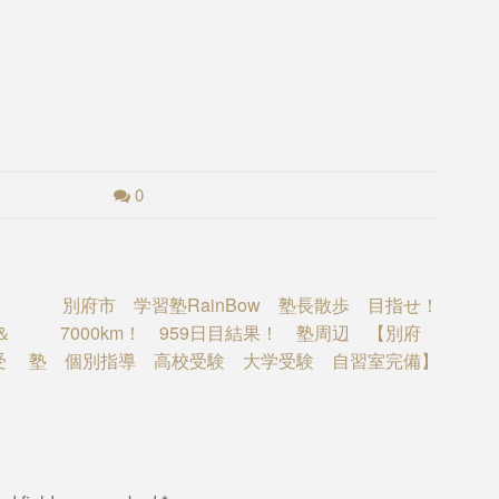
0
別府市 学習塾RainBow 塾長散歩 目指せ！
＆
7000km！ 959日目結果！ 塾周辺 【別府
受
塾 個別指導 高校受験 大学受験 自習室完備】