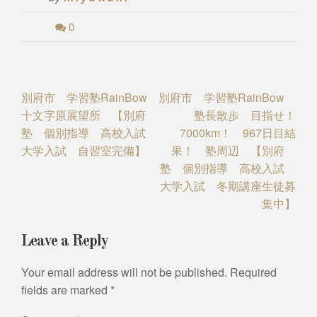
0
Post
別府市 学習塾RainBow
別府市 学習塾RainBow
十文字原展望所 【別府
塾長散歩 目指せ！
navigation
塾 個別指導 高校入試
7000km！ 967日目結
大学入試 自習室完備】
果！ 塾周辺 【別府
塾 個別指導 高校入試
大学入試 冬期講座生徒募
集中】
Leave a Reply
Your email address will not be published.
Required
fields are marked
*