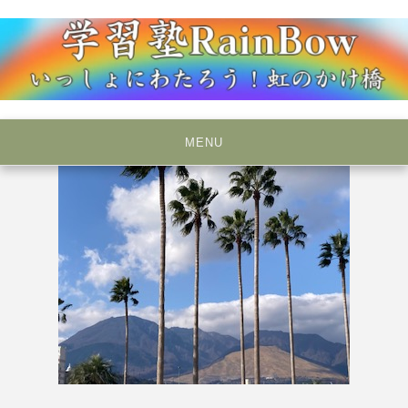
Skip
to
content
いっしょにわたろう！虹のかけ橋
学習塾RainBow
MENU