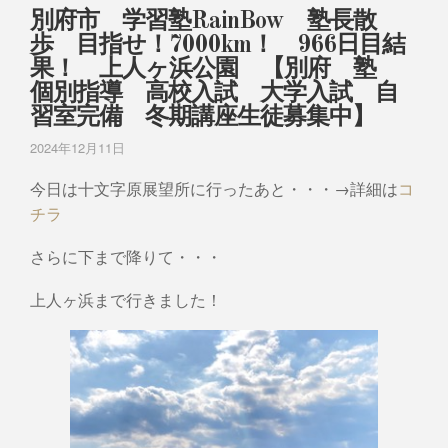
別府市 学習塾RainBow 塾長散
歩 目指せ！7000km！ 966日目結
果！ 上人ヶ浜公園 【別府 塾
個別指導 高校入試 大学入試 自
習室完備 冬期講座生徒募集中】
2024年12月11日
今日は十文字原展望所に行ったあと・・・→詳細は
コ
チラ
さらに下まで降りて・・・
上人ヶ浜まで行きました！